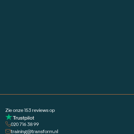
Bedrijf
GAM Bakker
Soort
Datum
22.04.2025
Training
Chauffeur opleiding
Tachgraaf training
Auteur
Lisa Kok
Zie onze 153 reviews op
020 716 38 99
training@transform.nl